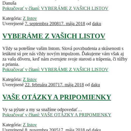
Danuša
Pokračovať v čítaní:
VYBERÁME Z VAŠICH LISTOV
Kategória:
Z listov
Uverejnené
7. septembra 2008
17. mája 2018
od
daku
VYBERÁME Z VAŠICH LISTOV
Vždy sa potešíme vašim listom. Slová povzbudenia a skúsenosti s
letákmi sú pre nás vždy novým impulzom. Ďakujeme vám však aj
za vašu dôveru, keď nám zverujete svoje starosti a trápenia, či túžby
a priania.
Pokračovať v čítaní:
VYBERÁME Z VAŠICH LISTOV
Kategória:
Z listov
Uverejnené
22. februára 2007
17. mája 2018
od
daku
VAŠE OTÁZKY A PRIPOMIENKY
Vy sa pýtate a my sa snažíme odpovedať…
Pokračovať v čítaní:
VAŠE OTÁZKY A PRIPOMIENKY
Kategória:
Z listov
Uverejnené
8. novembra 2005
17. mája 2018
od
daku