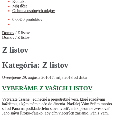
Kontakt
Môj účet
Ochrana osobných údajov
0.00
€
0 produktov
Domov
/
Z listov
Domov
/
Z listov
Z listov
Kategória:
Z listov
Uverejnené
29. augusta 2010
17. mája 2018
od
daku
VYBERÁME Z VAŠICH LISTOV
Vytvárate úžasné, jedinečné a prepotrebné veci, ktoré rozdávam
každému, s kým mám niečo do činenia. Naďalej Vám želám mnoho
síl od Pána na podklade Jeho slova tvoriť, a tak písomne zvestovať
Jeho slávu široko-ďaleko, aby čím viacerých zasiahlo. Pán s Vami.