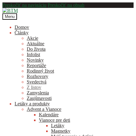
Preskočiť na navigáciu
Preskočiť na obsah
Menu
Domov
Články
Akcie
Aktuálne
Do života
Infolist
Novinky
Reportáže
Rodinný život
Rozhovory
Svedectvá
Z listov
Zamyslenia
Zaujímavosti
Letáky a produkty
Advent a Vianoce
Kalendáre
Vianoce pre deti
Letáky
Magnetky