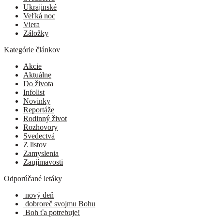
Ukrajinské
Veľká noc
Viera
Záložky
Kategórie článkov
Akcie
Aktuálne
Do života
Infolist
Novinky
Reportáže
Rodinný život
Rozhovory
Svedectvá
Z listov
Zamyslenia
Zaujímavosti
Odporúčané letáky
nový deň
dobroreč svojmu Bohu
Boh ťa potrebuje!