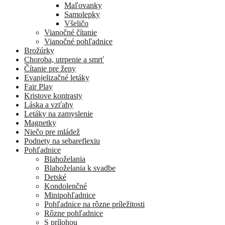
Maľovanky
Samolepky
Všeličo
Vianočné čítanie
Vianočné pohľadnice
Brožúrky
Choroba, utrpenie a smrť
Čítanie pre ženy
Evanjelizačné letáky
Fair Play
Kristove kontrasty
Láska a vzťahy
Letáky na zamyslenie
Magnetky
Niečo pre mládež
Podnety na sebareflexiu
Pohľadnice
Blahoželania
Blahoželania k svadbe
Detské
Kondolenčné
Minipohľadnice
Pohľadnice na rôzne príležitosti
Rôzne pohľadnice
S prílohou