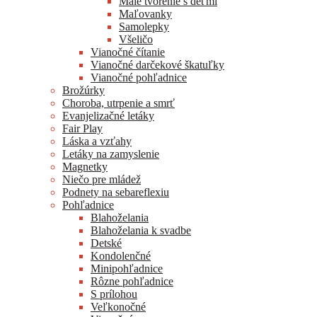
Malé tvorenie s deťmi
Maľovanky
Samolepky
Všeličo
Vianočné čítanie
Vianočné darčekové škatuľky
Vianočné pohľadnice
Brožúrky
Choroba, utrpenie a smrť
Evanjelizačné letáky
Fair Play
Láska a vzťahy
Letáky na zamyslenie
Magnetky
Niečo pre mládež
Podnety na sebareflexiu
Pohľadnice
Blahoželania
Blahoželania k svadbe
Detské
Kondolenčné
Minipohľadnice
Rôzne pohľadnice
S prílohou
Veľkonočné