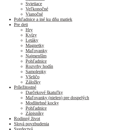
Svietiace
Veľkonočné
Vianočné
Pohľadnice a iné ku dňu matiek
Pre deti
Hry
Kvízy
Letáky
Magnetky
Maľovanky
Najmenším
Pohľadnice
Rozvrhy hodín
Samolepky
Všeličo
Záložky
Príležitostné
Darčekové škatuľky
Maľovanky (nielen) pre dospelých
Modlitebné kocky
Pohľadnice
Zápisníky
Rodinný život
Slová povzbudenia
Svedectvá