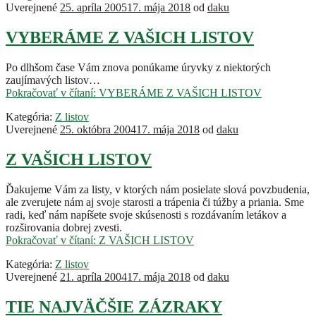
Uverejnené
25. apríla 2005
17. mája 2018
od
daku
VYBERÁME Z VAŠICH LISTOV
Po dlhšom čase Vám znova ponúkame úryvky z niektorých
zaujímavých listov…
Pokračovať v čítaní:
VYBERÁME Z VAŠICH LISTOV
Kategória:
Z listov
Uverejnené
25. októbra 2004
17. mája 2018
od
daku
Z VAŠICH LISTOV
Ďakujeme Vám za listy, v ktorých nám posielate slová povzbudenia,
ale zverujete nám aj svoje starosti a trápenia či túžby a priania. Sme
radi, keď nám napíšete svoje skúsenosti s rozdávaním letákov a
rozširovania dobrej zvesti.
Pokračovať v čítaní:
Z VAŠICH LISTOV
Kategória:
Z listov
Uverejnené
21. apríla 2004
17. mája 2018
od
daku
TIE NAJVÄČŠIE ZÁZRAKY