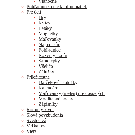
Vianočné
Pohľadnice a iné ku dňu matiek
Pre deti
Hry
Kvízy
Letáky
Magnetky
Maľovanky
Najmenším
Pohľadnice
Rozvrhy hodín
Samolepky
Všeličo
Záložky
Príležitostné
Darčekové škatuľky
Kalendáre
Maľovanky (nielen) pre dospelých
Modlitebné kocky
Zápisníky
Rodinný život
Slová povzbudenia
Svedectvá
Veľká noc
Viera