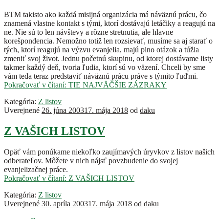
BTM takisto ako každá misijná organizácia má náväznú prácu, čo
znamená vlastne kontakt s tými, ktorí dostávajú letáčiky a reagujú na
ne. Nie sú to len návštevy a rôzne stretnutia, ale hlavne
korešpondencia. Nemožno totiž len rozsievať, musíme sa aj starať o
tých, ktorí reagujú na výzvu evanjelia, majú plno otázok a túžia
zmeniť svoj život. Jednu početnú skupinu, od ktorej dostávame listy
takmer každý deň, tvoria ľudia, ktorí sú vo väzení. Chceli by sme
vám teda teraz predstaviť náväznú prácu práve s týmito ľuďmi.
Pokračovať v čítaní:
TIE NAJVÄČŠIE ZÁZRAKY
Kategória:
Z listov
Uverejnené
26. júna 2003
17. mája 2018
od
daku
Z VAŠICH LISTOV
Opäť vám ponúkame niekoľko zaujímavých úryvkov z listov našich
odberateľov. Môžete v nich nájsť povzbudenie do svojej
evanjelizačnej práce.
Pokračovať v čítaní:
Z VAŠICH LISTOV
Kategória:
Z listov
Uverejnené
30. apríla 2003
17. mája 2018
od
daku