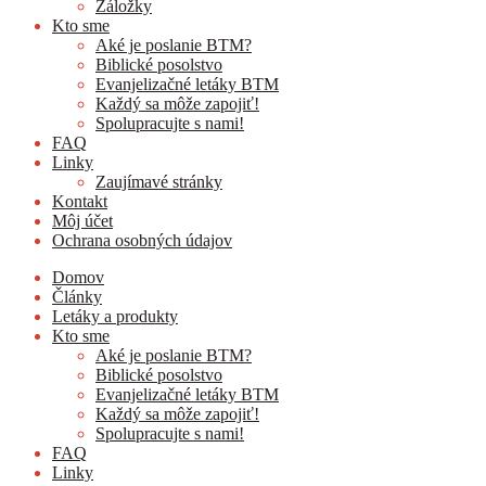
Záložky
Kto sme
Aké je poslanie BTM?
Biblické posolstvo
Evanjelizačné letáky BTM
Každý sa môže zapojiť!
Spolupracujte s nami!
FAQ
Linky
Zaujímavé stránky
Kontakt
Môj účet
Ochrana osobných údajov
Domov
Články
Letáky a produkty
Kto sme
Aké je poslanie BTM?
Biblické posolstvo
Evanjelizačné letáky BTM
Každý sa môže zapojiť!
Spolupracujte s nami!
FAQ
Linky