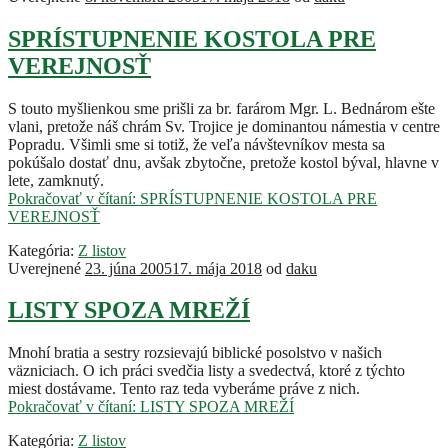
SPRÍSTUPNENIE KOSTOLA PRE
VEREJNOSŤ
S touto myšlienkou sme prišli za br. farárom Mgr. L. Bednárom ešte
vlani, pretože náš chrám Sv. Trojice je dominantou námestia v centre
Popradu. Všimli sme si totiž, že veľa návštevníkov mesta sa
pokúšalo dostať dnu, avšak zbytočne, pretože kostol býval, hlavne v
lete, zamknutý.
Pokračovať v čítaní:
SPRÍSTUPNENIE KOSTOLA PRE
VEREJNOSŤ
Kategória:
Z listov
Uverejnené
23. júna 2005
17. mája 2018
od
daku
LISTY SPOZA MREŽÍ
Mnohí bratia a sestry rozsievajú biblické posolstvo v našich
väzniciach. O ich práci svedčia listy a svedectvá, ktoré z týchto
miest dostávame. Tento raz teda vyberáme práve z nich.
Pokračovať v čítaní:
LISTY SPOZA MREŽÍ
Kategória:
Z listov