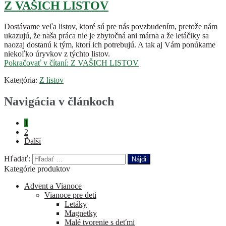
Z VAŠICH LISTOV
Dostávame veľa listov, ktoré sú pre nás povzbudením, pretože nám
ukazujú, že naša práca nie je zbytočná ani márna a že letáčiky sa
naozaj dostanú k tým, ktorí ich potrebujú. A tak aj Vám ponúkame
niekoľko úryvkov z týchto listov.
Pokračovať v čítaní:
Z VAŠICH LISTOV
Kategória:
Z listov
Navigácia v článkoch
1
2
Ďalší
Hľadať:
Kategórie produktov
Advent a Vianoce
Vianoce pre deti
Letáky
Magnetky
Malé tvorenie s deťmi