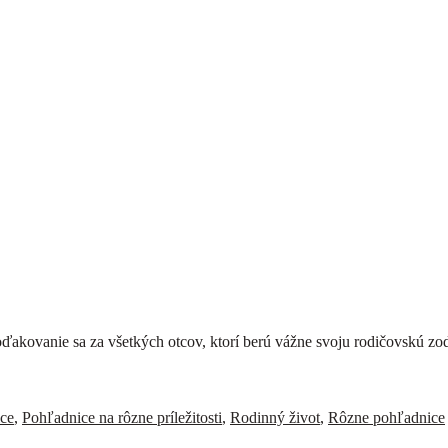
poďakovanie sa za všetkých otcov, ktorí berú vážne svoju rodičovskú z
ce
,
Pohľadnice na rôzne príležitosti
,
Rodinný život
,
Rôzne pohľadnice