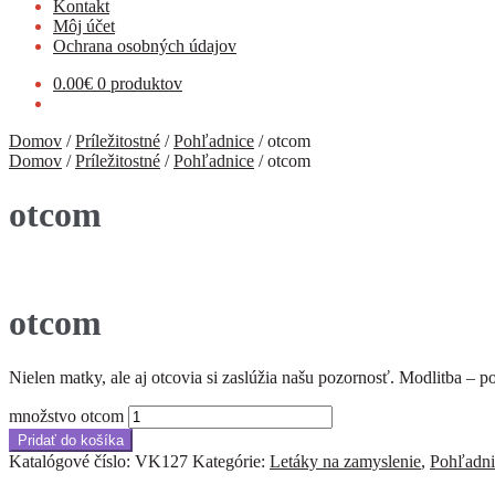
Kontakt
Môj účet
Ochrana osobných údajov
0.00
€
0 produktov
Domov
/
Príležitostné
/
Pohľadnice
/
otcom
Domov
/
Príležitostné
/
Pohľadnice
/
otcom
otcom
otcom
Nielen matky, ale aj otcovia si zaslúžia našu pozornosť. Modlitba – 
množstvo otcom
Pridať do košíka
Katalógové číslo:
VK127
Kategórie:
Letáky na zamyslenie
,
Pohľadni