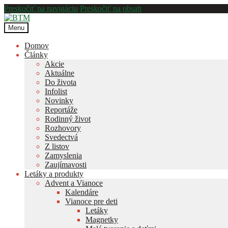
Preskočiť na navigáciu
Preskočiť na obsah
Menu
Domov
Články
Akcie
Aktuálne
Do života
Infolist
Novinky
Reportáže
Rodinný život
Rozhovory
Svedectvá
Z listov
Zamyslenia
Zaujímavosti
Letáky a produkty
Advent a Vianoce
Kalendáre
Vianoce pre deti
Letáky
Magnetky