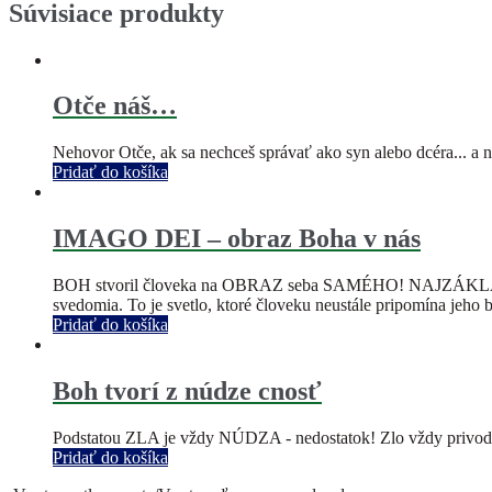
Súvisiace produkty
Otče náš…
Nehovor Otče, ak sa nechceš správať ako syn alebo dcéra...
Pridať do košíka
IMAGO DEI – obraz Boha v nás
BOH stvoril človeka na OBRAZ seba SAMÉHO! NAJZÁKLADNEJŠÍ
svedomia. To je svetlo, ktoré človeku neustále pripomína jeho 
Pridať do košíka
Boh tvorí z núdze cnosť
Podstatou ZLA je vždy NÚDZA - nedostatok! Zlo vždy privodí 
Pridať do košíka