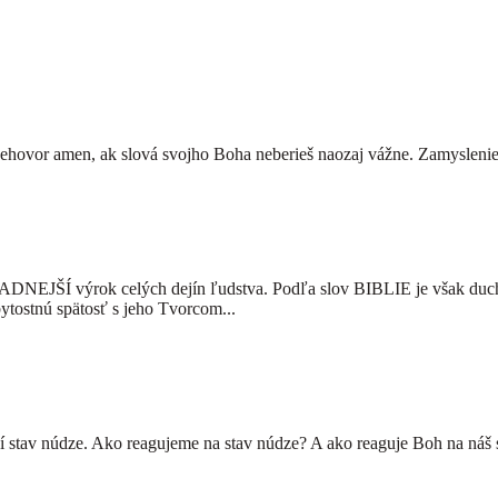
 a nehovor amen, ak slová svojho Boha neberieš naozaj vážne. Zamys
 výrok celých dejín ľudstva. Podľa slov BIBLIE je však duch člov
bytostnú spätosť s jeho Tvorcom...
stav núdze. Ako reagujeme na stav núdze? A ako reaguje Boh na náš 