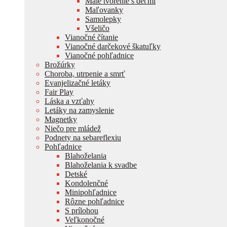
Malé tvorenie s deťmi
Maľovanky
Samolepky
Všeličo
Vianočné čítanie
Vianočné darčekové škatuľky
Vianočné pohľadnice
Brožúrky
Choroba, utrpenie a smrť
Evanjelizačné letáky
Fair Play
Láska a vzťahy
Letáky na zamyslenie
Magnetky
Niečo pre mládež
Podnety na sebareflexiu
Pohľadnice
Blahoželania
Blahoželania k svadbe
Detské
Kondolenčné
Minipohľadnice
Rôzne pohľadnice
S prílohou
Veľkonočné