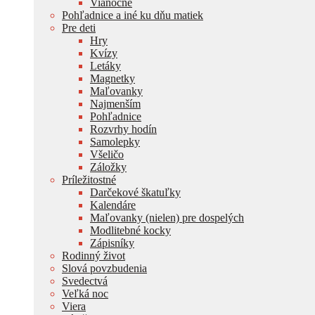
Vianočné
Pohľadnice a iné ku dňu matiek
Pre deti
Hry
Kvízy
Letáky
Magnetky
Maľovanky
Najmenším
Pohľadnice
Rozvrhy hodín
Samolepky
Všeličo
Záložky
Príležitostné
Darčekové škatuľky
Kalendáre
Maľovanky (nielen) pre dospelých
Modlitebné kocky
Zápisníky
Rodinný život
Slová povzbudenia
Svedectvá
Veľká noc
Viera