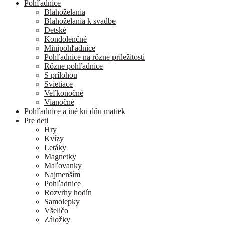
Pohľadnice
Blahoželania
Blahoželania k svadbe
Detské
Kondolenčné
Minipohľadnice
Pohľadnice na rôzne príležitosti
Rôzne pohľadnice
S prílohou
Svietiace
Veľkonočné
Vianočné
Pohľadnice a iné ku dňu matiek
Pre deti
Hry
Kvízy
Letáky
Magnetky
Maľovanky
Najmenším
Pohľadnice
Rozvrhy hodín
Samolepky
Všeličo
Záložky