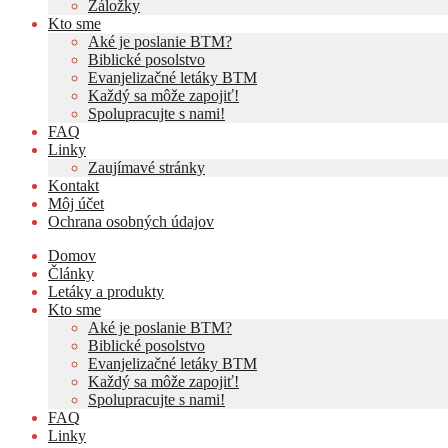
Záložky
Kto sme
Aké je poslanie BTM?
Biblické posolstvo
Evanjelizačné letáky BTM
Každý sa môže zapojiť!
Spolupracujte s nami!
FAQ
Linky
Zaujímavé stránky
Kontakt
Môj účet
Ochrana osobných údajov
Domov
Články
Letáky a produkty
Kto sme
Aké je poslanie BTM?
Biblické posolstvo
Evanjelizačné letáky BTM
Každý sa môže zapojiť!
Spolupracujte s nami!
FAQ
Linky