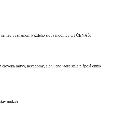
lenie sa nad významom každého slova modlitby OTČENÁŠ.
eka mŕtvy, nevedomý, ale v jeho jadre stále plápolá ohník
stav núdze?