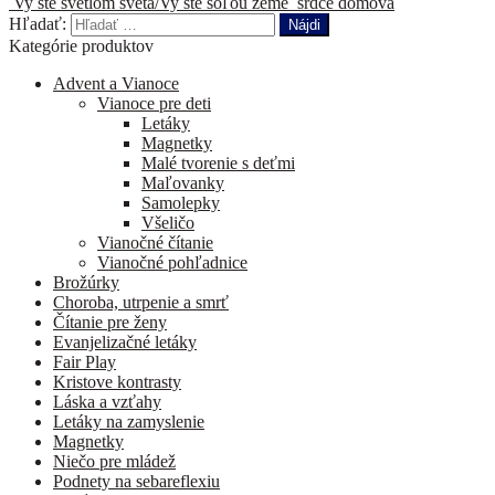
Vy ste svetlom sveta/Vy ste soľou zeme
srdce domova
Hľadať:
Kategórie produktov
Advent a Vianoce
Vianoce pre deti
Letáky
Magnetky
Malé tvorenie s deťmi
Maľovanky
Samolepky
Všeličo
Vianočné čítanie
Vianočné pohľadnice
Brožúrky
Choroba, utrpenie a smrť
Čítanie pre ženy
Evanjelizačné letáky
Fair Play
Kristove kontrasty
Láska a vzťahy
Letáky na zamyslenie
Magnetky
Niečo pre mládež
Podnety na sebareflexiu