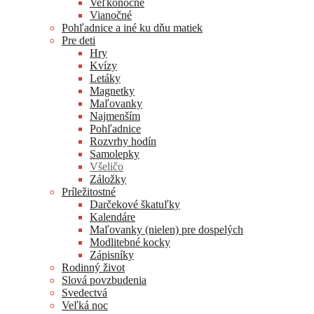
Veľkonočné
Vianočné
Pohľadnice a iné ku dňu matiek
Pre deti
Hry
Kvízy
Letáky
Magnetky
Maľovanky
Najmenším
Pohľadnice
Rozvrhy hodín
Samolepky
Všeličo
Záložky
Príležitostné
Darčekové škatuľky
Kalendáre
Maľovanky (nielen) pre dospelých
Modlitebné kocky
Zápisníky
Rodinný život
Slová povzbudenia
Svedectvá
Veľká noc