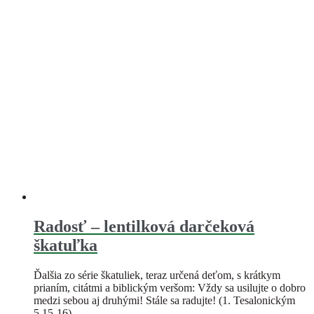
Radosť – lentilková darčeková
škatuľka
Ďalšia zo série škatuliek, teraz určená deťom, s krátkym
prianím, citátmi a biblickým veršom: Vždy sa usilujte o dobro
medzi sebou aj druhými! Stále sa radujte! (1. Tesalonickým
5,15-16)