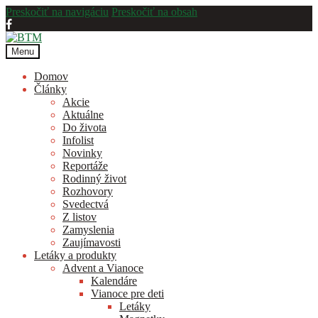
Preskočiť na navigáciu
Preskočiť na obsah
Menu
Domov
Články
Akcie
Aktuálne
Do života
Infolist
Novinky
Reportáže
Rodinný život
Rozhovory
Svedectvá
Z listov
Zamyslenia
Zaujímavosti
Letáky a produkty
Advent a Vianoce
Kalendáre
Vianoce pre deti
Letáky