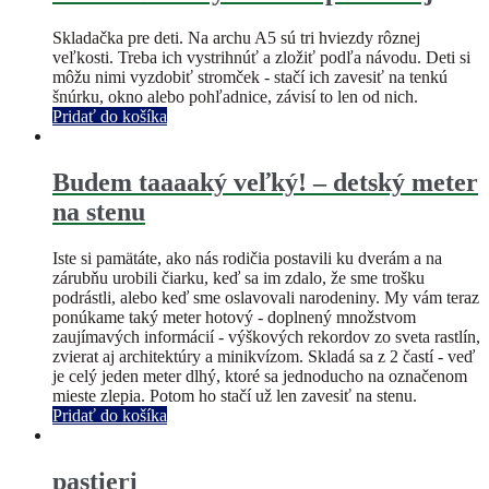
Skladačka pre deti. Na archu A5 sú tri hviezdy rôznej
veľkosti. Treba ich vystrihnúť a zložiť podľa návodu. Deti si
môžu nimi vyzdobiť stromček - stačí ich zavesiť na tenkú
šnúrku, okno alebo pohľadnice, závisí to len od nich.
Pridať do košíka
Budem taaaaký veľký! – detský meter
na stenu
Iste si pamätáte, ako nás rodičia postavili ku dverám a na
zárubňu urobili čiarku, keď sa im zdalo, že sme trošku
podrástli, alebo keď sme oslavovali narodeniny. My vám teraz
ponúkame taký meter hotový - doplnený množstvom
zaujímavých informácií - výškových rekordov zo sveta rastlín,
zvierat aj architektúry a minikvízom. Skladá sa z 2 častí - veď
je celý jeden meter dlhý, ktoré sa jednoducho na označenom
mieste zlepia. Potom ho stačí už len zavesiť na stenu.
Pridať do košíka
pastieri