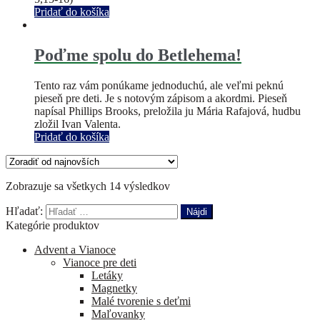
Pridať do košíka
Poďme spolu do Betlehema!
Tento raz vám ponúkame jednoduchú, ale veľmi peknú
pieseň pre deti. Je s notovým zápisom a akordmi. Pieseň
napísal Phillips Brooks, preložila ju Mária Rafajová, hudbu
zložil Ivan Valenta.
Pridať do košíka
Zobrazuje sa všetkych 14 výsledkov
Hľadať:
Kategórie produktov
Advent a Vianoce
Vianoce pre deti
Letáky
Magnetky
Malé tvorenie s deťmi
Maľovanky