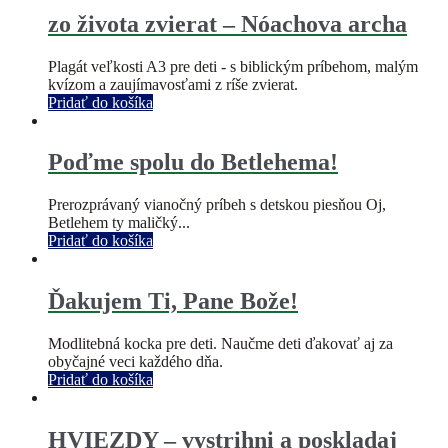
zo života zvierat – Nóachova archa
Plagát veľkosti A3 pre deti - s biblickým príbehom, malým
kvízom a zaujímavosťami z ríše zvierat.
Pridať do košíka
Poďme spolu do Betlehema!
Prerozprávaný vianočný príbeh s detskou piesňou Oj,
Betlehem ty maličký...
Pridať do košíka
Ďakujem Ti, Pane Bože!
Modlitebná kocka pre deti. Naučme deti ďakovať aj za
obyčajné veci každého dňa.
Pridať do košíka
HVIEZDY – vystrihni a poskladaj