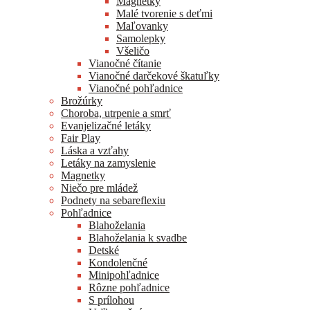
Magnetky
Malé tvorenie s deťmi
Maľovanky
Samolepky
Všeličo
Vianočné čítanie
Vianočné darčekové škatuľky
Vianočné pohľadnice
Brožúrky
Choroba, utrpenie a smrť
Evanjelizačné letáky
Fair Play
Láska a vzťahy
Letáky na zamyslenie
Magnetky
Niečo pre mládež
Podnety na sebareflexiu
Pohľadnice
Blahoželania
Blahoželania k svadbe
Detské
Kondolenčné
Minipohľadnice
Rôzne pohľadnice
S prílohou