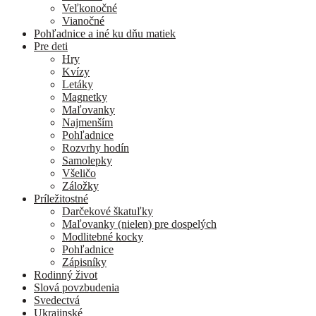
Veľkonočné
Vianočné
Pohľadnice a iné ku dňu matiek
Pre deti
Hry
Kvízy
Letáky
Magnetky
Maľovanky
Najmenším
Pohľadnice
Rozvrhy hodín
Samolepky
Všeličo
Záložky
Príležitostné
Darčekové škatuľky
Maľovanky (nielen) pre dospelých
Modlitebné kocky
Pohľadnice
Zápisníky
Rodinný život
Slová povzbudenia
Svedectvá
Ukrajinské