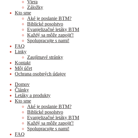
Viera
Záložky
Kto sme
Aké je poslanie BTM?
Biblické posolstvo
Evanjelizačné letáky BTM
Každý sa môže zapojiť!
Spolupracujte s nami!
FAQ
Linky
Zaujímavé stránky
Kontakt
Môj účet
Ochrana osobných údajov
Domov
Články
Letáky a produkty
Kto sme
Aké je poslanie BTM?
Biblické posolstvo
Evanjelizačné letáky BTM
Každý sa môže zapojiť!
Spolupracujte s nami!
FAQ