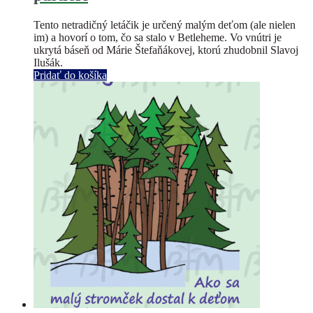
Tento netradičný letáčik je určený malým deťom (ale nielen
im) a hovorí o tom, čo sa stalo v Betleheme. Vo vnútri je
ukrytá báseň od Márie Štefaňákovej, ktorú zhudobnil Slavoj
Ilušák.
Pridať do košíka