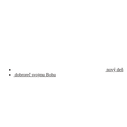
nový deň
dobroreč svojmu Bohu