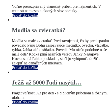
Voľne prerozprávaný vianočný príbeh pre najmenších. V
texte sú namiesto niektorých slov obrázky.
Pridať do košíka
Modlia sa zvieratká?
Modlia sa malé zvieratká? Predstavujem si, čo by pred spaním
povedalo Pánu Bohu zaspávajúce mačiatko, ovečka, vtáčatko,
rybka, žabka alebo sŕňatko. Povedia Mu niečo podobné naše
malé deti? Kocka plná nežných veršov Janky Nagajovej.
Kocka sa dá ľahko poskladať, stačí ju vylúpnuť, zložiť a
zalepiť na označených miestach.
Pridať do košíka
Ježiš až 5000 ľudí nasýtil…
Plagát veľkosti A3 pre deti - s biblickým príbehom a rôznymi
úlohami.
Pridať do košíka