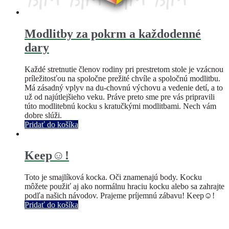
Modlitby za pokrm a každodenné
dary
Každé stretnutie členov rodiny pri prestretom stole je vzácnou
príležitosťou na spoločne prežité chvíle a spoločnú modlitbu.
Má zásadný vplyv na du-chovnú výchovu a vedenie detí, a to
už od najútlejšieho veku. Práve preto sme pre vás pripravili
túto modlitebnú kocku s kratučkými modlitbami. Nech vám
dobre slúži.
Pridať do košíka
Keep☺!
Toto je smajlíková kocka. Oči znamenajú body. Kocku
môžete použiť aj ako normálnu hraciu kocku alebo sa zahrajte
podľa našich návodov. Prajeme príjemnú zábavu! Keep☺!
Pridať do košíka