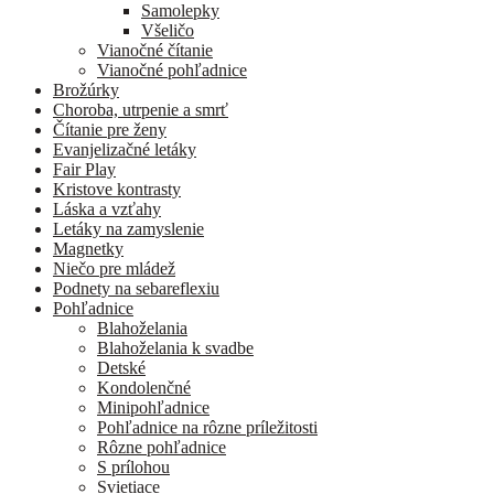
Samolepky
Všeličo
Vianočné čítanie
Vianočné pohľadnice
Brožúrky
Choroba, utrpenie a smrť
Čítanie pre ženy
Evanjelizačné letáky
Fair Play
Kristove kontrasty
Láska a vzťahy
Letáky na zamyslenie
Magnetky
Niečo pre mládež
Podnety na sebareflexiu
Pohľadnice
Blahoželania
Blahoželania k svadbe
Detské
Kondolenčné
Minipohľadnice
Pohľadnice na rôzne príležitosti
Rôzne pohľadnice
S prílohou
Svietiace