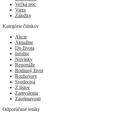
Veľká noc
Viera
Záložky
Kategórie článkov
Akcie
Aktuálne
Do života
Infolist
Novinky
Reportáže
Rodinný život
Rozhovory
Svedectvá
Z listov
Zamyslenia
Zaujímavosti
Odporúčané letáky