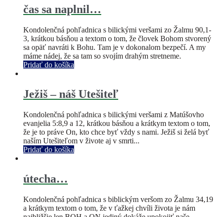
čas sa naplnil…
Kondolenčná pohľadnica s bilickými veršami zo Žalmu 90,1-
3, krátkou básňou a textom o tom, že človek Bohom stvorený
sa opäť navráti k Bohu. Tam je v dokonalom bezpečí. A my
máme nádej, že sa tam so svojím drahým stretneme.
Pridať do košíka
Ježiš – náš Utešiteľ
Kondolenčná pohľadnica s bilickými veršami z Matúšovho
evanjelia 5:8,9 a 12, krátkou básňou a krátkym textom o tom,
že je to práve On, kto chce byť vždy s nami. Ježiš si želá byť
naším Utešiteľom v živote aj v smrti...
Pridať do košíka
útecha…
Kondolenčná pohľadnica s biblickým veršom zo Žalmu 34,19
a krátkym textom o tom, že v ťažkej chvíli života je nám
najbližšie len BOH a ON jediný dokáže upokojiť naše