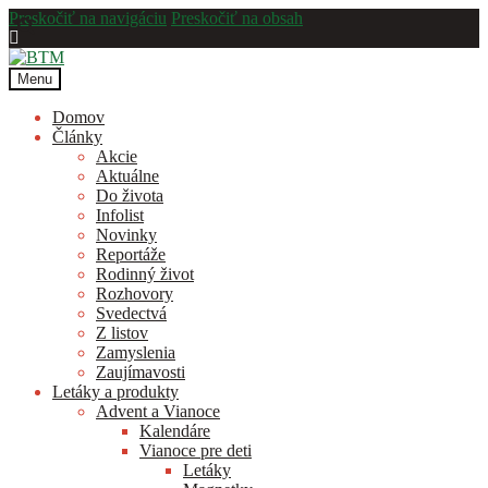
Preskočiť na navigáciu
Preskočiť na obsah
Menu
Domov
Články
Akcie
Aktuálne
Do života
Infolist
Novinky
Reportáže
Rodinný život
Rozhovory
Svedectvá
Z listov
Zamyslenia
Zaujímavosti
Letáky a produkty
Advent a Vianoce
Kalendáre
Vianoce pre deti
Letáky