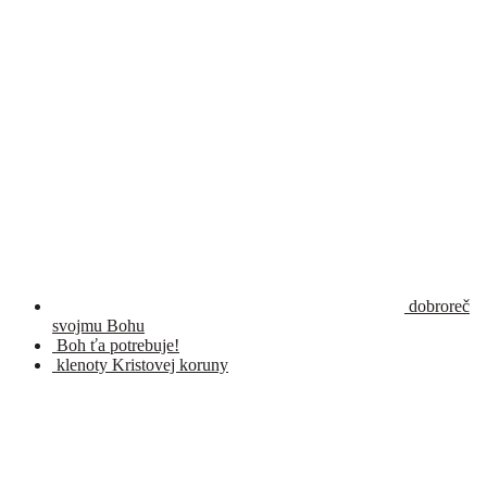
dobroreč
svojmu Bohu
Boh ťa potrebuje!
klenoty Kristovej koruny