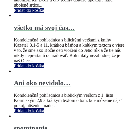
ubolené srdce...
Pridať do košíka
všetko má svoj čas…
Kondolenčná pohľadnica s bilickými veršami z knihy
Kazateľ 3,1-5 a 11, krátkou básňou a krátkym textom o viere
v to, že sme ako Božie deti vložení do Jeho rúk a že tie nás
nikdy neprestanú ochraňovať. Boh nikdy nezabudne, že je
náš Otec...
Pridať do košíka
Ani oko nevídalo…
Kondolenčná pohľadnica s biblickým veršom z 1. listu
Korintským 2,9 a krátkym textom o tom, kde môžeme nájsť
pokoj, utíšenie i nádej.
Pridať do košíka
spomínanie