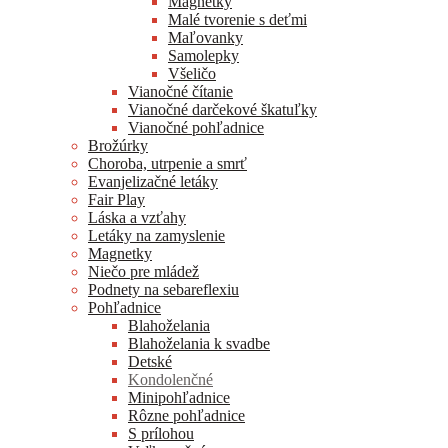
Magnetky
Malé tvorenie s deťmi
Maľovanky
Samolepky
Všeličo
Vianočné čítanie
Vianočné darčekové škatuľky
Vianočné pohľadnice
Brožúrky
Choroba, utrpenie a smrť
Evanjelizačné letáky
Fair Play
Láska a vzťahy
Letáky na zamyslenie
Magnetky
Niečo pre mládež
Podnety na sebareflexiu
Pohľadnice
Blahoželania
Blahoželania k svadbe
Detské
Kondolenčné
Minipohľadnice
Rôzne pohľadnice
S prílohou