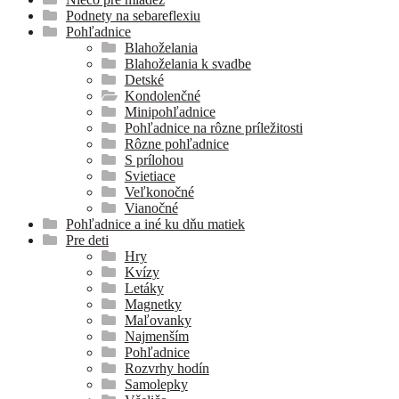
Podnety na sebareflexiu
Pohľadnice
Blahoželania
Blahoželania k svadbe
Detské
Kondolenčné
Minipohľadnice
Pohľadnice na rôzne príležitosti
Rôzne pohľadnice
S prílohou
Svietiace
Veľkonočné
Vianočné
Pohľadnice a iné ku dňu matiek
Pre deti
Hry
Kvízy
Letáky
Magnetky
Maľovanky
Najmenším
Pohľadnice
Rozvrhy hodín
Samolepky