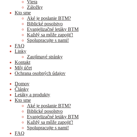
Viera
Záložky
Kto sme
Aké je poslanie BTM?
Biblické posolstvo
Evanjelizačné letáky BTM
Každý sa môže zapojiť!
Spolupracujte s nami!
FAQ
Linky
Zaujímavé stránky
Kontakt
Môj účet
Ochrana osobných údajov
Domov
Články
Letáky a produkty
Kto sme
Aké je poslanie BTM?
Biblické posolstvo
Evanjelizačné letáky BTM
Každý sa môže zapojiť!
Spolupracujte s nami!
FAQ