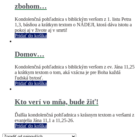
zbohom…
Kondolenčná pohľadnica s biblickým veršom z 1. listu Petra
1,3, básňou a krátkym textom o NÁDEJI, ktorá dáva istotu a
pokoj aj v živote aj v smrti!
Pridať do košíka
Domov…
Kondolenčná pohľadnica s biblickým veršom z ev. Jána 11,25
a krátkym textom o tom, aká vzácna je pre Boha každá
ľudská bytosť.
Pridať do košíka
Kto verí vo mňa, bude žiť!
Ďalšia kondolenčná pohľadnica s krásnym textom a veršami z
evanjelia Jána 11,1 a 11,25-26.
Pridať do košíka