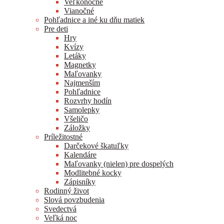
Veľkonočné
Vianočné
Pohľadnice a iné ku dňu matiek
Pre deti
Hry
Kvízy
Letáky
Magnetky
Maľovanky
Najmenším
Pohľadnice
Rozvrhy hodín
Samolepky
Všeličo
Záložky
Príležitostné
Darčekové škatuľky
Kalendáre
Maľovanky (nielen) pre dospelých
Modlitebné kocky
Zápisníky
Rodinný život
Slová povzbudenia
Svedectvá
Veľká noc