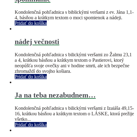
Kondolenčná pohľadnica s biblickými veršami z ev. Jána 1,1-
4, básňou a krátkym textom o moci spomienok a nádeji.
Pridať do košíka
nádej večnosti
Kondolenčná pohľadnica s bilickými veršami zo Žalmu 23,1
a 4, krátkou básňou a krátkym textom o Pastierovi, ktorý
neopúšťa svoje ovečky ani v hodine smrti, ale ich bezpečne
zhromaždí do svojho košiara.
Pridať do košíka
Ja na teba nezabudnem…
Kondolenčná pohľadnica s bilickými veršami z Izaiáša 49,15-
16, krátkou básňou a krátkym textom o LÁSKE, ktorá prežije
všetko...
Pridať do košíka