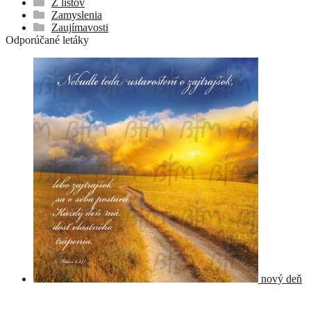
Z listov
Zamyslenia
Zaujímavosti
Odporúčané letáky
nový deň