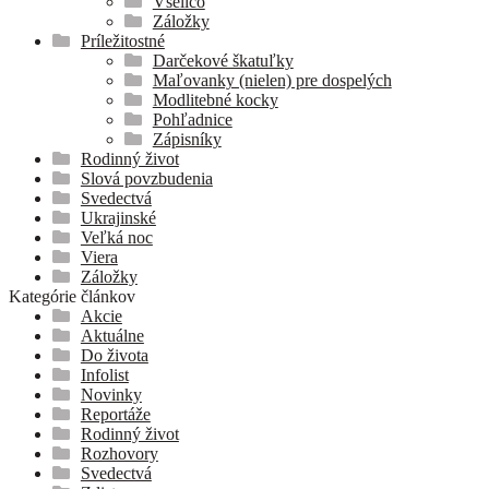
Všeličo
Záložky
Príležitostné
Darčekové škatuľky
Maľovanky (nielen) pre dospelých
Modlitebné kocky
Pohľadnice
Zápisníky
Rodinný život
Slová povzbudenia
Svedectvá
Ukrajinské
Veľká noc
Viera
Záložky
Kategórie článkov
Akcie
Aktuálne
Do života
Infolist
Novinky
Reportáže
Rodinný život
Rozhovory
Svedectvá