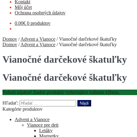
Kontakt
Môj účet
Ochrana osobných údajov
0.00
€
0 produktov
Domov
/
Advent a Vianoce
/
Vianočné darčekové škatuľky
Domov
/
Advent a Vianoce
/
Vianočné darčekové škatuľky
Vianočné darčekové škatuľky
Vianočné darčekové škatuľky
Neboli nájdené žiadne produkty vyhovujúce vašemu výberu.
Hľadať:
Kategórie produktov
Advent a Vianoce
Vianoce pre deti
Letáky
Magnetky