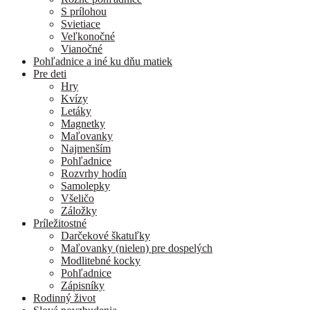
S prílohou
Svietiace
Veľkonočné
Vianočné
Pohľadnice a iné ku dňu matiek
Pre deti
Hry
Kvízy
Letáky
Magnetky
Maľovanky
Najmenším
Pohľadnice
Rozvrhy hodín
Samolepky
Všeličo
Záložky
Príležitostné
Darčekové škatuľky
Maľovanky (nielen) pre dospelých
Modlitebné kocky
Pohľadnice
Zápisníky
Rodinný život