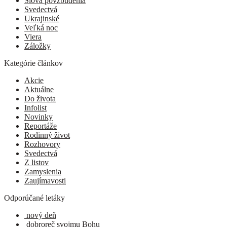
Slová povzbudenia
Svedectvá
Ukrajinské
Veľká noc
Viera
Záložky
Kategórie článkov
Akcie
Aktuálne
Do života
Infolist
Novinky
Reportáže
Rodinný život
Rozhovory
Svedectvá
Z listov
Zamyslenia
Zaujímavosti
Odporúčané letáky
nový deň
dobroreč svojmu Bohu