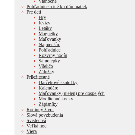
Vianočné
Pohľadnice a iné ku dňu matiek
Pre deti
Hry
Kvízy
Letáky
Magnetky
Maľovanky
Najmenším
Pohľadnice
Rozvrhy hodín
Samolepky
Všeličo
Záložky
Príležitostné
Darčekové škatuľky
Kalendáre
Maľovanky (nielen) pre dospelých
Modlitebné kocky
Zápisníky
Rodinný život
Slová povzbudenia
Svedectvá
Veľká noc
Viera