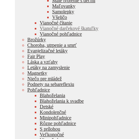
Malé tvorenie s deťmi
Maľovanky
Samolepky
Všeličo
Vianočné čítanie
Vianočné darčekové škatuľky
Vianočné pohľadnice
Brožúrky
Choroba, utrpenie a smrť
Evanjelizačné letáky
Fair Play
Láska a vzťahy
Letáky na zamyslenie
Magnetky
Niečo pre mládež
Podnety na sebareflexiu
Pohľadnice
Blahoželania
Blahoželania k svadbe
Detské
Kondolenčné
Minipohľadnice
Rôzne pohľadnice
S prílohou
Veľkonočné