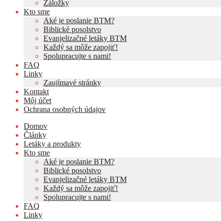
Záložky
Kto sme
Aké je poslanie BTM?
Biblické posolstvo
Evanjelizačné letáky BTM
Každý sa môže zapojiť!
Spolupracujte s nami!
FAQ
Linky
Zaujímavé stránky
Kontakt
Môj účet
Ochrana osobných údajov
Domov
Články
Letáky a produkty
Kto sme
Aké je poslanie BTM?
Biblické posolstvo
Evanjelizačné letáky BTM
Každý sa môže zapojiť!
Spolupracujte s nami!
FAQ
Linky