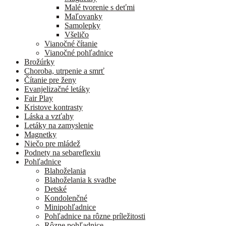
Malé tvorenie s deťmi
Maľovanky
Samolepky
Všeličo
Vianočné čítanie
Vianočné pohľadnice
Brožúrky
Choroba, utrpenie a smrť
Čítanie pre ženy
Evanjelizačné letáky
Fair Play
Kristove kontrasty
Láska a vzťahy
Letáky na zamyslenie
Magnetky
Niečo pre mládež
Podnety na sebareflexiu
Pohľadnice
Blahoželania
Blahoželania k svadbe
Detské
Kondolenčné
Minipohľadnice
Pohľadnice na rôzne príležitosti
Rôzne pohľadnice