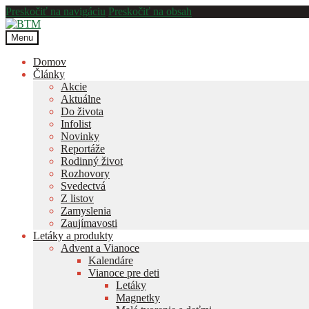
Preskočiť na navigáciu
Preskočiť na obsah
Menu
Domov
Články
Akcie
Aktuálne
Do života
Infolist
Novinky
Reportáže
Rodinný život
Rozhovory
Svedectvá
Z listov
Zamyslenia
Zaujímavosti
Letáky a produkty
Advent a Vianoce
Kalendáre
Vianoce pre deti
Letáky
Magnetky