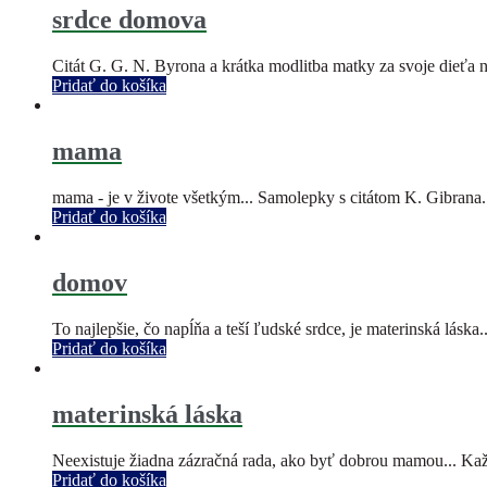
srdce domova
Citát G. G. N. Byrona a krátka modlitba matky za svoje dieťa 
Pridať do košíka
mama
mama - je v živote všetkým... Samolepky s citátom K. Gibrana.
Pridať do košíka
domov
To najlepšie, čo napĺňa a teší ľudské srdce, je materinská lás
Pridať do košíka
materinská láska
Neexistuje žiadna zázračná rada, ako byť dobrou mamou... Každ
Pridať do košíka