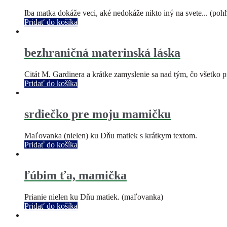
Iba matka dokáže veci, aké nedokáže nikto iný na svete... (po
Pridať do košíka
bezhraničná materinská láska
Citát M. Gardinera a krátke zamyslenie sa nad tým, čo všetko 
Pridať do košíka
srdiečko pre moju mamičku
Maľovanka (nielen) ku Dňu matiek s krátkym textom.
Pridať do košíka
ľúbim ťa, mamička
Prianie nielen ku Dňu matiek. (maľovanka)
Pridať do košíka