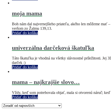
moja mama
Boh nám dal najvernejšieho priateľa, akého len môžeme mať – m
veršom zo Žalmu 139,13.
Pridať do košíka
univerzálna darčeková škatuľka
Táto škatuľka je vhodná na všetky slávnostné príležitosti. Jej
darček :)
Pridať do košíka
mama – najkrajšie slovo…
Vždy, keď som potrebovala objať, mala si otvorenú náruč; keď s
Pridať do košíka