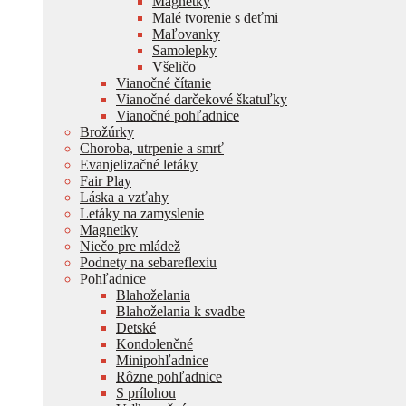
Magnetky
Malé tvorenie s deťmi
Maľovanky
Samolepky
Všeličo
Vianočné čítanie
Vianočné darčekové škatuľky
Vianočné pohľadnice
Brožúrky
Choroba, utrpenie a smrť
Evanjelizačné letáky
Fair Play
Láska a vzťahy
Letáky na zamyslenie
Magnetky
Niečo pre mládež
Podnety na sebareflexiu
Pohľadnice
Blahoželania
Blahoželania k svadbe
Detské
Kondolenčné
Minipohľadnice
Rôzne pohľadnice
S prílohou