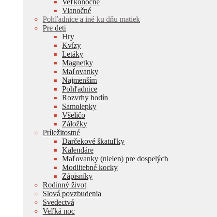
Veľkonočné
Vianočné
Pohľadnice a iné ku dňu matiek
Pre deti
Hry
Kvízy
Letáky
Magnetky
Maľovanky
Najmenším
Pohľadnice
Rozvrhy hodín
Samolepky
Všeličo
Záložky
Príležitostné
Darčekové škatuľky
Kalendáre
Maľovanky (nielen) pre dospelých
Modlitebné kocky
Zápisníky
Rodinný život
Slová povzbudenia
Svedectvá
Veľká noc