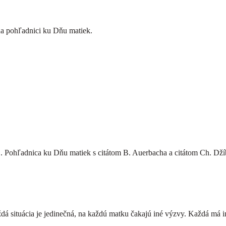
na pohľadnici ku Dňu matiek.
ka... Pohľadnica ku Dňu matiek s citátom B. Auerbacha a citátom Ch. Dží
á situácia je jedinečná, na každú matku čakajú iné výzvy. Každá má in