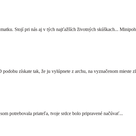
atku. Stojí pri nás aj v tých najťažších životných skúškach... Minipoh
 3D podobu získate tak, že ju vylúpnete z archu, na vyznačenom mieste z
om potrebovala priateľa, tvoje srdce bolo pripravené načúvať...