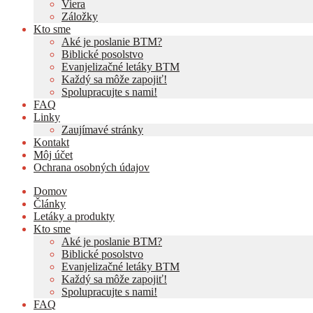
Viera
Záložky
Kto sme
Aké je poslanie BTM?
Biblické posolstvo
Evanjelizačné letáky BTM
Každý sa môže zapojiť!
Spolupracujte s nami!
FAQ
Linky
Zaujímavé stránky
Kontakt
Môj účet
Ochrana osobných údajov
Domov
Články
Letáky a produkty
Kto sme
Aké je poslanie BTM?
Biblické posolstvo
Evanjelizačné letáky BTM
Každý sa môže zapojiť!
Spolupracujte s nami!
FAQ