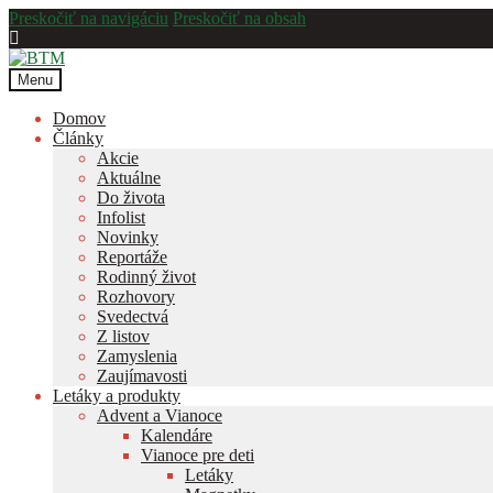
Preskočiť na navigáciu
Preskočiť na obsah
Menu
Domov
Články
Akcie
Aktuálne
Do života
Infolist
Novinky
Reportáže
Rodinný život
Rozhovory
Svedectvá
Z listov
Zamyslenia
Zaujímavosti
Letáky a produkty
Advent a Vianoce
Kalendáre
Vianoce pre deti
Letáky