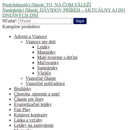
Predchádzajúci článok:
TO, NA ČOM ZÁLEŽÍ
Nasledujúci článok:
DÁVIDOV PRÍBEH – AKTUÁLNY AJ DO
DNEŠNÝCH DNÍ
Hľadať:
Kategórie produktov
Advent a Vianoce
Vianoce pre deti
Letáky
Magnetky
Malé tvorenie s deťmi
Maľovanky
Samolepky
Všeličo
Vianočné čítanie
Vianočné pohľadnice
Brožúrky
Choroba, utrpenie a smrť
Čítanie pre ženy
Evanjelizačné letáky
Fair Play
Kristove kontrasty
Láska a vzťahy
Letáky na zamyslenie