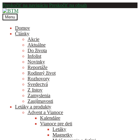
Preskočiť na navigáciu
Preskočiť na obsah
Menu
Domov
Články
Akcie
Aktuálne
Do života
Infolist
Novinky
Reportáže
Rodinný život
Rozhovory
Svedectvá
Z listov
Zamyslenia
Zaujímavosti
Letáky a produkty
Advent a Vianoce
Kalendáre
Vianoce pre deti
Letáky
Magnetky