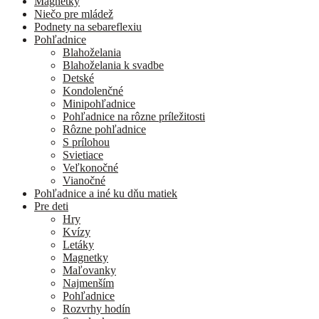
Magnetky
Niečo pre mládež
Podnety na sebareflexiu
Pohľadnice
Blahoželania
Blahoželania k svadbe
Detské
Kondolenčné
Minipohľadnice
Pohľadnice na rôzne príležitosti
Rôzne pohľadnice
S prílohou
Svietiace
Veľkonočné
Vianočné
Pohľadnice a iné ku dňu matiek
Pre deti
Hry
Kvízy
Letáky
Magnetky
Maľovanky
Najmenším
Pohľadnice
Rozvrhy hodín