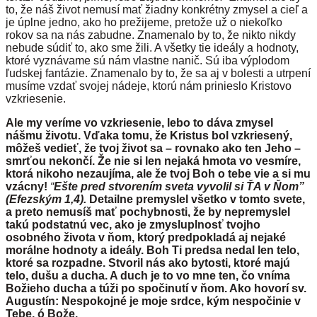
to, že náš život nemusí mať žiadny konkrétny zmysel a cieľ a
je úplne jedno, ako ho prežijeme, pretože už o niekoľko
rokov sa na nás zabudne. Znamenalo by to, že nikto nikdy
nebude súdiť to, ako sme žili. A všetky tie ideály a hodnoty,
ktoré vyznávame sú nám vlastne nanič. Sú iba výplodom
ľudskej fantázie. Znamenalo by to, že sa aj v bolesti a utrpení
musíme vzdať svojej nádeje, ktorú nám prinieslo Kristovo
vzkriesenie.
Ale my veríme vo vzkriesenie, lebo to dáva zmysel
nášmu životu. Vďaka tomu, že Kristus bol vzkriesený,
môžeš vedieť, že tvoj život sa – rovnako ako ten Jeho –
smrťou nekončí. Že nie si len nejaká hmota vo vesmíre,
ktorá nikoho nezaujíma, ale že tvoj Boh o tebe vie a si mu
vzácny!
“
Ešte pred stvorením sveta vyvolil si ŤA v Ňom”
(Efezským 1,4).
Detailne premyslel všetko v tomto svete,
a preto nemusíš mať pochybnosti, že by nepremyslel
takú podstatnú vec, ako je zmysluplnosť tvojho
osobného života v ňom, ktorý predpokladá aj nejaké
morálne hodnoty a ideály. Boh Ti predsa nedal len telo,
ktoré sa rozpadne. Stvoril nás ako bytosti, ktoré majú
telo, dušu a ducha. A duch je to vo mne ten, čo vníma
Božieho ducha a túži po spočinutí v ňom. Ako hovorí sv.
Augustín: Nespokojné je moje srdce, kým nespočinie v
Tebe, ó Bože.