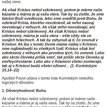
našej viere.
Ak však Kristus nebol vzkriesený, potom je márne naše
kázanie a márna je aj vaša viera. Tak by sa zistilo, že sme
falošní Boží svedkovia, lebo sme svedčili proti Bohu, že
vzkriesil Krista, ktorého nevzkriesil, ak mŕtvi naozaj
nevstávajú z mŕtvych. Ak však mŕtvi nevstávajú, ani
Kristus nebol vzkriesený. Ak však Kristus nebol
vzkriesený, márna je vaša viera – ešte vždy ste vo
svojich hriechoch. A tak by zahynuli aj tí, čo zosnuli v
Kristovi. Ak iba v tomto živote máme nádej v Kristovi,
sme najbiednejší zo všetkých ľudí. Kristus však bol
vzkriesený z mŕtvych ako prvotina tých, čo zomreli. Lebo
ako skrze človeka prišla smrť, tak prišlo skrze človeka aj
zmŕtvychvstanie. Lebo ako v Adamovi všetci zomierajú,
tak aj v Kristovi budú všetci oživení… (1. Korintským
15,14–22)
Apoštol Pavol udáva v tomto liste Korintským niekoľko
logických dôvodov:
1. Dôveryhodnosť Boha
Ak však Kristus nebol vzkriesený, potom je márne naše
kázanie a márna je aj vaša viera. Tak by sa zistilo, že sme