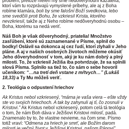
problém, pretože nielen my sme nedôveryhodní kazatelia,
ktorí vám tu rozprávajú vymyslené príbehy, ale aj z Boha
robíme klamára,
boli by sme falošní Boží svedkovia, lebo
sme svedčili proti Bohu, že vzkriesil Krista, ktorého
nevzkriesil,
takže aj z Neho robíme nedôveryhodnú osobu –
Boha, ktorému sa nedá veriť.
Náš Boh je však dôveryhodný, priatelia! Množstvo
zasľúbení, ktoré sú zaznamenané v Písme, splnil do
bodky! Oslávil sa dokonca aj cez ľudí, ktorí zlyhali v Jeho
pláne. A aj v našich osobných životoch môžeme okúsiť
Jeho dôveryhodnosť v tom, aký je ku nám dobrý a plný
milosti. To, že vzkriesil Ježiša iba potvrdzuje, že sa splnili
slová Písma. Splnilo sa tiež to, čo sám o sebe hovoril
učeníkom:
“…na tretí deň vstane z mŕtvych…”
(Lukáš
18,33)
a Ty Mu môžeš veriť.
2. Teológia o odpustení hriechov
Ak Kristus nebol vzkriesený,
“márna je vaša viera – ešte vždy
ste vo svojich hriechoch. A tak by zahynuli aj tí, čo zosnuli v
Kristovi.”
Ak Kristus nebol vzkriesený, potom celá tá teológia
o tom, že nám Boh dáva v Ježišovi Kristovi milosť, padá.
Znamenalo by to, že vlastne nevieme, na čom sme. Písmo
totiž vraví:
“Odmena za hriech je smrť, ale Božím darom
milosti je večný život v Ježišovi Kristovi, našom Pánovi”