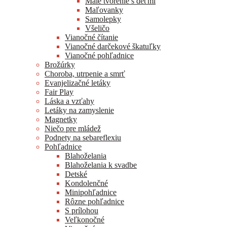
Malé tvorenie s deťmi
Maľovanky
Samolepky
Všeličo
Vianočné čítanie
Vianočné darčekové škatuľky
Vianočné pohľadnice
Brožúrky
Choroba, utrpenie a smrť
Evanjelizačné letáky
Fair Play
Láska a vzťahy
Letáky na zamyslenie
Magnetky
Niečo pre mládež
Podnety na sebareflexiu
Pohľadnice
Blahoželania
Blahoželania k svadbe
Detské
Kondolenčné
Minipohľadnice
Rôzne pohľadnice
S prílohou
Veľkonočné