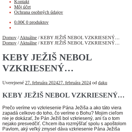
Kontakt
Môj účet
Ochrana osobných údajov
0.00
€
0 produktov
Domov
/
Aktuálne
/
KEBY JEŽIŠ NEBOL VZKRIESENÝ…
Domov
/
Aktuálne
/
KEBY JEŽIŠ NEBOL VZKRIESENÝ…
KEBY JEŽIŠ NEBOL
VZKRIESENÝ…
Uverejnené
27. februára 2024
27. februára 2024
od
daku
KEBY JEŽIŠ NEBOL VZKRIESENÝ…
Prečo veríme vo vzkriesenie Pána Ježiša a ako táto viera
zapadá celkovo do toho, čo veríme o Bohu? Mojim cieľom
nie je dokázať, že Pán Ježiš bol vzkriesený, ani ťa o tom
nejako presvedčiť. Chcem iba rozmýšľať spolu s apoštolom
Pavlom, aký veľký zmysel dáva vzkriesenie Pána Ježiša