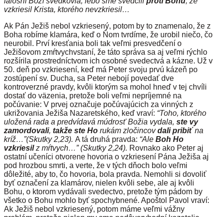
falošní Boží svedkovia, lebo sme svedčili
proti Bohu
,
že
vzkriesil Krista, ktorého nevzkriesil…
Ak Pán Ježiš nebol vzkriesený, potom by to znamenalo, že z
Boha robíme klamára, keď o Ňom tvrdíme, že urobil niečo, čo
neurobil. Prví kresťania boli tak veľmi presvedčení o
Ježišovom zmŕtvychvstaní, že táto správa sa aj veľmi rýchlo
rozšírila prostredníctvom ich osobné svedectvá a kázne. Už v
50. deň po vzkriesení, keď má Peter svoju prvú kázeň po
zostúpení sv. Ducha, sa Peter nebojí povedať dve
kontroverzné pravdy, kvôli ktorým sa mohol hneď v tej chvíli
dostať do väzenia, pretože boli veľmi nepríjemné na
počúvanie: V prvej označuje počúvajúcich za vinných z
ukrižovania Ježiša Nazaretského, keď vraví:
“Toho, ktorého
uložená rada a predvídavá múdrosť Božia vydala,
ste vy
zamordovali
,
takže ste Ho
rukám zločincov
dali pribiť
na
kríž…”(S
kutky 2,23).
A tá druhá pravda:
“Ale
Boh Ho
vzkriesil
z mŕtvych…”
(Skutky 2,24).
Rovnako ako Peter aj
ostatní učeníci otvorene hovoria o vzkriesení Pána Ježiša aj
pod hrozbou smrti, a verte, že v tých dňoch bolo veľmi
dôležité, aby to, čo hovoria, bola pravda. Nemohli si dovoliť
byť označení za klamárov, nielen kvôli sebe, ale aj kvôli
Bohu, o ktorom vydávali svedectvo, pretože tým pádom by
všetko o Bohu mohlo byť spochybnené. Apoštol Pavol vraví:
Ak Ježiš nebol vzkriesený, potom máme veľmi vážny