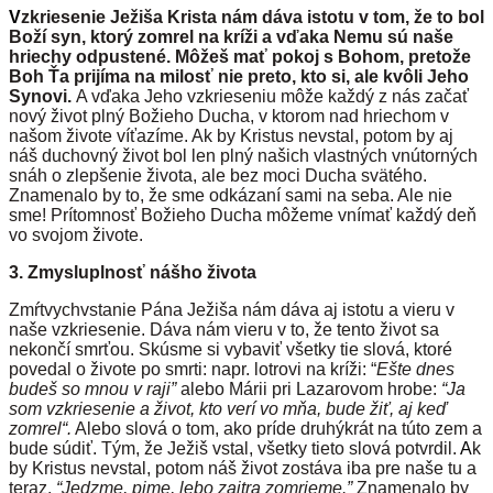
V
zkriesenie Ježiša Krista nám dáva istotu v tom, že to bol
Boží syn, ktorý zomrel na kríži a vďaka Nemu sú naše
hriechy odpustené. Môžeš mať pokoj s Bohom, pretože
Boh Ťa prijíma na milosť nie preto, kto si, ale kvôli Jeho
Synovi.
A vďaka Jeho vzkrieseniu môže každý z nás začať
nový život plný Božieho Ducha, v ktorom nad hriechom v
našom živote víťazíme. Ak by Kristus nevstal, potom by aj
náš duchovný život bol len plný našich vlastných vnútorných
snáh o zlepšenie života, ale bez moci Ducha svätého.
Znamenalo by to, že sme odkázaní sami na seba. Ale nie
sme! Prítomnosť Božieho Ducha môžeme vnímať každý deň
vo svojom živote.
3. Zmysluplnosť nášho života
Zmŕtvychvstanie Pána Ježiša nám dáva aj istotu a vieru v
naše vzkriesenie. Dáva nám vieru v to, že tento život sa
nekončí smrťou. Skúsme si vybaviť všetky tie slová, ktoré
povedal o živote po smrti: napr. lotrovi na kríži: “
Ešte dnes
budeš so mnou v raji”
alebo Márii pri Lazarovom hrobe:
“Ja
som vzkriesenie a život, kto verí vo mňa, bude žiť, aj keď
zomrel“.
Alebo slová o tom, ako príde druhýkrát na túto zem a
bude súdiť. Tým, že Ježiš vstal, všetky tieto slová potvrdil.
A
k
by Kristus nevstal, potom náš život zostáva iba pre naše tu a
teraz.
“Jedzme, pime, lebo zajtra zomrieme.”
Znamenalo by