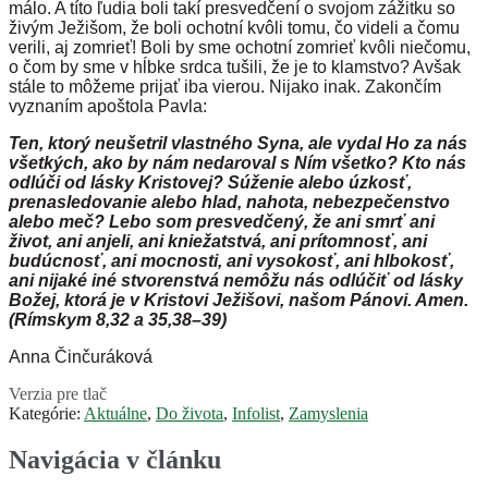
málo. A títo ľudia boli takí presvedčení o svojom zážitku so
živým Ježišom, že boli ochotní kvôli tomu, čo videli a čomu
verili, aj zomrieť! Boli by sme ochotní zomrieť kvôli niečomu,
o čom by sme v hĺbke srdca tušili, že je to klamstvo? Avšak
stále to môžeme prijať iba vierou. Nijako inak. Zakončím
vyznaním apoštola Pavla:
Ten, ktorý neušetril vlastného Syna, ale vydal Ho za nás
všetkých, ako by nám nedaroval s Ním všetko? Kto nás
odlúči od lásky Kristovej? Súženie alebo úzkosť,
prenasledovanie alebo hlad, nahota, nebezpečenstvo
alebo meč? Lebo som presvedčený, že ani smrť ani
život, ani anjeli, ani kniežatstvá, ani prítomnosť, ani
budúcnosť, ani mocnosti, ani vysokosť, ani hlbokosť,
ani nijaké iné stvorenstvá nemôžu nás odlúčiť od lásky
Božej, ktorá je v Kristovi Ježišovi, našom Pánovi. Amen.
(Rímskym 8,32 a 35,38–39)
Anna Činčuráková
Verzia pre tlač
Kategórie:
Aktuálne
,
Do života
,
Infolist
,
Zamyslenia
Navigácia v článku