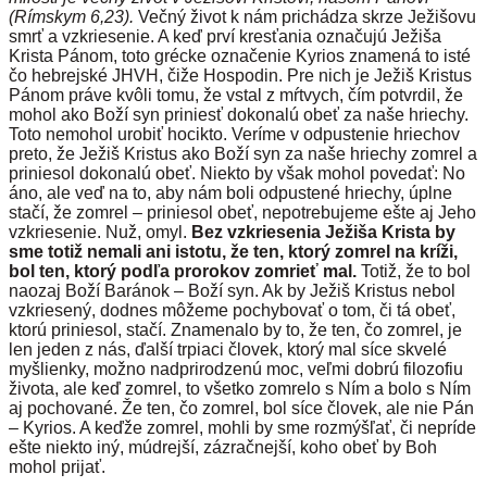
(Rímskym 6,23).
Večný život k nám prichádza skrze Ježišovu
smrť a vzkriesenie. A keď prví kresťania označujú Ježiša
Krista Pánom, toto grécke označenie Kyrios znamená to isté
čo hebrejské JHVH, čiže Hospodin. Pre nich je Ježiš Kristus
Pánom práve kvôli tomu, že vstal z mŕtvych, čím potvrdil, že
mohol ako Boží syn priniesť dokonalú obeť za naše hriechy.
Toto nemohol urobiť hocikto. Veríme v odpustenie hriechov
preto, že Ježiš Kristus ako Boží syn za naše hriechy zomrel a
priniesol dokonalú obeť. Niekto by však mohol povedať: No
áno, ale veď na to, aby nám boli odpustené hriechy, úplne
stačí, že zomrel – priniesol obeť, nepotrebujeme ešte aj Jeho
vzkriesenie. Nuž, omyl.
Bez vzkriesenia Ježiša Krista by
sme totiž nemali ani istotu, že ten, ktorý zomrel na kríži,
bol ten, ktorý podľa prorokov zomrieť mal.
Totiž, že to bol
naozaj Boží Baránok – Boží syn. Ak by Ježiš Kristus nebol
vzkriesený, dodnes môžeme pochybovať o tom, či tá obeť,
ktorú priniesol, stačí. Znamenalo by to, že ten, čo zomrel, je
len jeden z nás, ďalší trpiaci človek, ktorý mal síce skvelé
myšlienky, možno nadprirodzenú moc, veľmi dobrú filozofiu
života, ale keď zomrel, to všetko zomrelo s Ním a bolo s Ním
aj pochované. Že ten, čo zomrel, bol síce človek, ale nie Pán
– Kyrios. A keďže zomrel, mohli by sme rozmýšľať, či nepríde
ešte niekto iný, múdrejší, zázračnejší, koho obeť by Boh
mohol prijať.