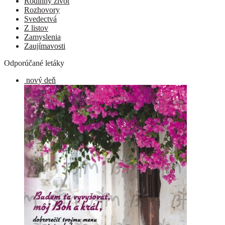
Rodinný život
Rozhovory
Svedectvá
Z listov
Zamyslenia
Zaujímavosti
Odporúčané letáky
nový deň