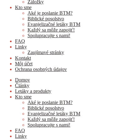
Záložky
Kto sme
Aké je poslanie BTM?
Biblické posolstvo
Evanjelizačné letáky BTM
Každý sa môže zapojiť!
Spolupracujte s nami!
FAQ
Linky
Zaujímavé stránky
Kontakt
Môj účet
Ochrana osobných údajov
Domov
Články
Letáky a produkty
Kto sme
Aké je poslanie BTM?
Biblické posolstvo
Evanjelizačné letáky BTM
Každý sa môže zapojiť!
Spolupracujte s nami!
FAQ
Linky