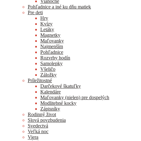
Vianočné
Pohľadnice a iné ku dňu matiek
Pre deti
Hry
Kvízy
Letáky
Magnetky
Maľovanky
Najmenším
Pohľadnice
Rozvrhy hodín
Samolepky
Všeličo
Záložky
Príležitostné
Darčekové škatuľky
Kalendáre
Maľovanky (nielen) pre dospelých
Modlitebné kocky
Zápisníky
Rodinný život
Slová povzbudenia
Svedectvá
Veľká noc
Viera