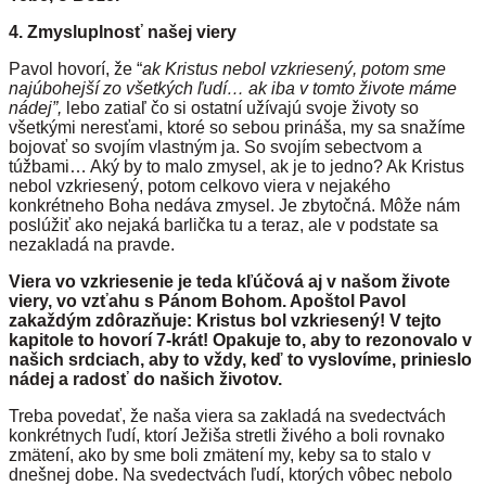
4. Zmysluplnosť našej viery
Pavol hovorí, že “
ak Kristus nebol vzkriesený, potom sme
najúbohejší zo všetkých ľudí… ak iba v tomto živote máme
nádej”,
lebo zatiaľ čo si ostatní užívajú svoje životy so
všetkými neresťami, ktoré so sebou prináša, my sa snažíme
bojovať so svojím vlastným ja. So svojím sebectvom a
túžbami… Aký by to malo zmysel, ak je to jedno? Ak Kristus
nebol vzkriesený, potom celkovo viera v nejakého
konkrétneho Boha nedáva zmysel. Je zbytočná. Môže nám
poslúžiť ako nejaká barlička tu a teraz, ale v podstate sa
nezakladá na pravde.
Viera vo vzkriesenie je teda kľúčová aj v našom živote
viery, vo vzťahu s Pánom Bohom. Apoštol Pavol
zakaždým zdôrazňuje: Kristus bol vzkriesený! V tejto
kapitole to hovorí 7-krát! Opakuje to, aby to rezonovalo v
našich srdciach, aby to vždy, keď to vyslovíme, prinieslo
nádej a radosť do našich životov.
Treba povedať, že naša viera sa zakladá na svedectvách
konkrétnych ľudí, ktorí Ježiša stretli živého a boli rovnako
zmätení, ako by sme boli zmätení my, keby sa to stalo v
dnešnej dobe. Na svedectvách ľudí, ktorých vôbec nebolo