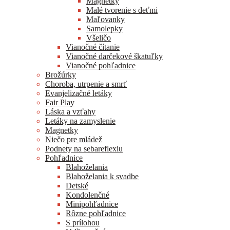
Magnetky
Malé tvorenie s deťmi
Maľovanky
Samolepky
Všeličo
Vianočné čítanie
Vianočné darčekové škatuľky
Vianočné pohľadnice
Brožúrky
Choroba, utrpenie a smrť
Evanjelizačné letáky
Fair Play
Láska a vzťahy
Letáky na zamyslenie
Magnetky
Niečo pre mládež
Podnety na sebareflexiu
Pohľadnice
Blahoželania
Blahoželania k svadbe
Detské
Kondolenčné
Minipohľadnice
Rôzne pohľadnice
S prílohou