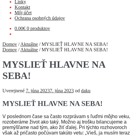
Linky
Kontakt
Môj účet
Ochrana osobných údajov
0.00
€
0 produktov
Domov
/
Aktuálne
/
MYSLIEŤ HLAVNE NA SEBA!
Domov
/
Aktuálne
/
MYSLIEŤ HLAVNE NA SEBA!
MYSLIEŤ HLAVNE NA
SEBA!
Uverejnené
7. júna 2023
7. júna 2023
od
daku
MYSLIEŤ HLAVNE NA SEBA!
V poslednom čase sa často rozprávam s ľuďmi môjho veku,
rozoberáme život ako taký. Možno aj trošku bilancujeme a
premýšľame nad tým, ako žiť ďalej. Pri týchto rozhovoroch
však až pričasto počúvam takúto vetu: „Vieš, ja musím teraz