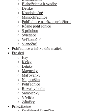
Blahoželania k svadbe
Detské
Kondolenčné
Minipohľadnice
Pohľadnice na rôzne príležitosti
Rôzne pohľadnice
S prílohou
Svietiace
Veľkonočné
Vianočné
Pohľadnice a iné ku dňu matiek
Pre deti
Hry
Kvízy
Letáky
Magnetky
Maľovanky
Najmenším
Pohľadnice
Rozvrhy hodín
Samolepky
Všeličo
Záložky
Príležitostné
Darčekové škatuľky