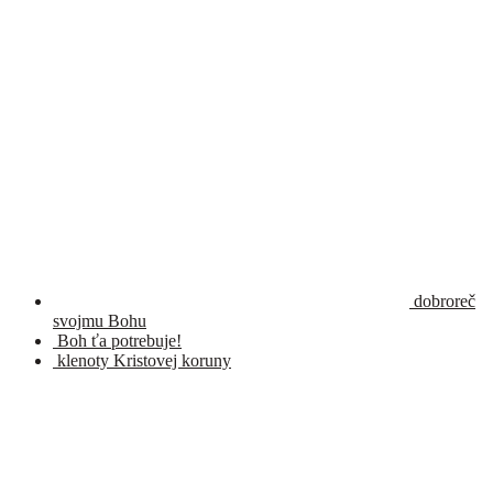
dobroreč
svojmu Bohu
Boh ťa potrebuje!
klenoty Kristovej koruny