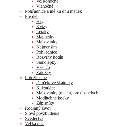
Veľkonočné
Vianočné
Pohľadnice a iné ku dňu matiek
Pre deti
Hry
Kvízy
Letáky
Magnetky
Maľovanky
Najmenším
Pohľadnice
Rozvrhy hodín
Samolepky
Všeličo
Záložky
Príležitostné
Darčekové škatuľky
Kalendáre
Maľovanky (nielen) pre dospelých
Modlitebné kocky
Zápisníky
Rodinný život
Slová povzbudenia
Svedectvá
Veľká noc