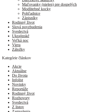
Maľovanky (nielen) pre dospelých
Modlitebné kocky
Pohľadnice
Zápisníky
Rodinný život
Slová povzbudenia
Svedectvá
Ukrajinské
Veľká noc
Viera
Záložky
Kategórie článkov
Akcie
Aktuálne
Do života
Infolist
Novinky
Reportáže
Rodinný život
Rozhovory
Svedectvá
Z listov
Zamyslenia