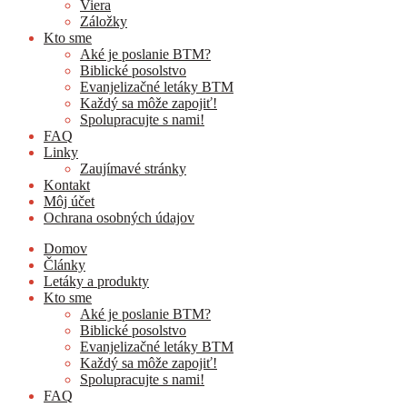
Viera
Záložky
Kto sme
Aké je poslanie BTM?
Biblické posolstvo
Evanjelizačné letáky BTM
Každý sa môže zapojiť!
Spolupracujte s nami!
FAQ
Linky
Zaujímavé stránky
Kontakt
Môj účet
Ochrana osobných údajov
Domov
Články
Letáky a produkty
Kto sme
Aké je poslanie BTM?
Biblické posolstvo
Evanjelizačné letáky BTM
Každý sa môže zapojiť!
Spolupracujte s nami!
FAQ