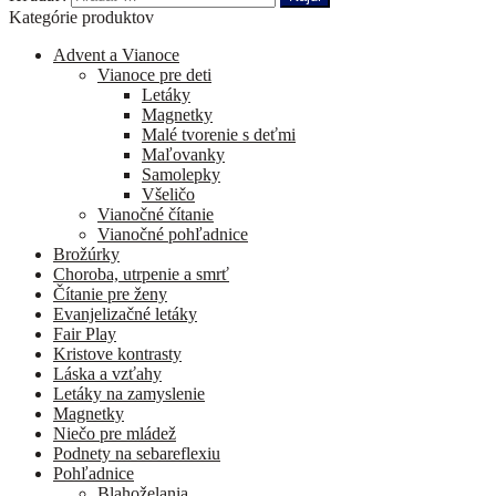
Kategórie produktov
Advent a Vianoce
Vianoce pre deti
Letáky
Magnetky
Malé tvorenie s deťmi
Maľovanky
Samolepky
Všeličo
Vianočné čítanie
Vianočné pohľadnice
Brožúrky
Choroba, utrpenie a smrť
Čítanie pre ženy
Evanjelizačné letáky
Fair Play
Kristove kontrasty
Láska a vzťahy
Letáky na zamyslenie
Magnetky
Niečo pre mládež
Podnety na sebareflexiu
Pohľadnice
Blahoželania