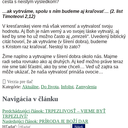
cesta s neistým výsledkom?
…ak vytrváme, spolu s ním budeme aj kraľovať… (2. list
Timoteovi 2,12)
V kresťanskej viere má však vernosť a vytrvalosť svoju
hodnotu. Aj Boh je nám verný a vo svojej láske vytrvalý, aj
keď by sme ho už možno často aj „omrzeli“. Uvedený biblický
citát hovorí, že ak vytrváme (v šírení dobra), budeme
s Kristom raz kraľovať. Nestojí to zato?
Žime naplno a vytrvajme v šírení dobra okolo nás. Majme
radi seba rovnako ako aj druhých. Aj keď možno práve teraz
nie sme takí šťastní, ako by sme chceli… Veď už zajtra sa
môže ukázať, že naša vytrvalosť prináša ovocie…
Verzia pre tlač
Kategórie:
Aktuálne
,
Do života
,
Infolist
,
Zamyslenia
Navigácia v článku
Predchádzajúci článok:
TRPEZLIVOSŤ – VIEME BYŤ
TRPEZLIVÍ?
Nasledujúci článok:
PRÍRODA JE BOŽÍ DAR
Hľadať: