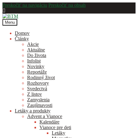
Preskočiť na navigáciu
Preskočiť na obsah
Menu
Domov
Články
Akcie
Aktuálne
Do života
Infolist
Novinky
Reportáže
Rodinný život
Rozhovory
Svedectvá
Z listov
Zamyslenia
Zaujímavosti
Letáky a produkty
Advent a Vianoce
Kalendáre
Vianoce pre deti
Letáky