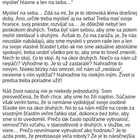
myslieť hlavne a len na seba…“
Myslieť na seba… Zdá sa mi, že je to obrovská téma dnešnej
doby. Áno, určite treba myslieť aj na seba! Treba mať svoje
hranice, svoj priestor, rozvíjať sa… Je dôležité nebyť len
poskokom druhých. Treba byť sám sebou, aby sme sa potom
mohli stretávať s druhými. Avšak to, čo ma zaráža, je, že nás
neustále nabádajú, aby sme mysleli v prvom rade len a len
na svoje vlastné šťastie! Lebo ak nie sme aktuálne absolútne
spokojní, treba urobiť všetko pre to, aby sme to hneď zmenili.
Nech to stojí, čo to stojí. Aj na úkor druhých. Niečo sa nám už
nepáči? Vyhoďme to. Je to už zastaralé? Nahraďme to
novým. Niekto blízky nás omrzel, nič nám už „nedáva“,
nevieme s ním vydržať? Nahraďme ho niekým iným. Život si
predsa treba poriadne užiť!
Náš život naozaj nie je niekedy jednoduchý. Som
presvedčená, že Boh chce, aby sme ho žili naplno. Súčasne
však verím tomu, že si nemáme vydobýjať svoje osobné
šťastie len na úkor druhých. No to sa nám môže na ceste za
vlastným šťastím veľmi ľahko stať, dokonca bez toho, aby
sme si to uvedomili. Prečo tak často opúšťame vytrvalosť,
vernosť?Vo vzťahu, v starostlivosti o druhých, v službe, vo
viere… Prečo nevnímame vytrvalosť ako hodnotu? Je to
azda preto, že predstavuje veľa roboty? Že je to náročnejšia